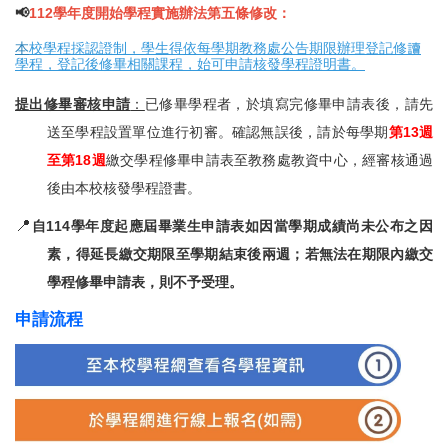
📢
112學年度開始學程實施辦法第五條修改：
本
校學程採認證制，學生得依每學期教務處公告期限辦理登記修讀
學程，登記後修畢相關課程，始可申請核發學程證明書。
提出修畢審核申請
：
已修畢學程者，於填寫完修畢申請表後，請先
送至學程設置單位進行初審。確認無誤後，請於每學期
第13週
至第18週
繳交學程修畢申請表至教務處教資中心，經審核通過
後由本校核發學程證書。
📍
自114學年度起應屆畢業生申請表如因當學期成績尚未公布之因
素，得延長繳交期限至學期結束後兩週；若無法在期限內繳交
學程修畢申請表，則不予受理。
申請流程