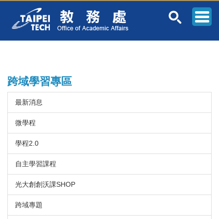
跳
到
主
要
內
容
區
跨域學習專區
最新消息
微學程
學程2.0
自主學習課程
光大創創沃課SHOP
跨域專題