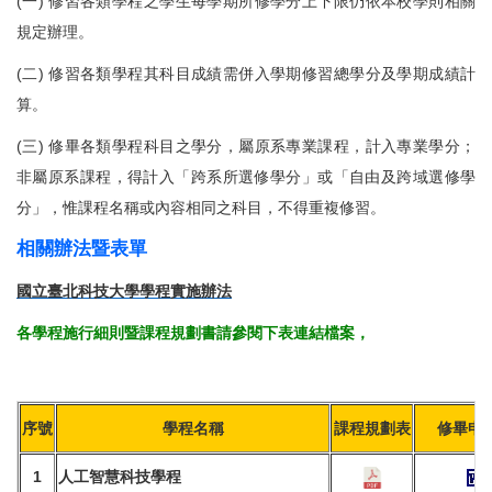
(
一) 修習各類學程之學生每學期所修學分上下限仍依本校學則相關
規定辦理。
(
二) 修習各類學程其科目成績需併入學期修習總學分及學期成績計
算。
(
三) 修畢各類學程科目之學分，屬原系專業課程，計入專業學分；
非屬原系課程，得計入「跨系所選修學分」或「自由及跨域選修學
分」，惟課程名稱或內容相同之科目，不得重複修習。
相關辦法暨表單
國立臺北科技大學學程實施辦法
各學程施行細則暨課程規劃書請參閱下表連結檔案，
序號
學程名稱
課程規劃表
修畢申
1
人工智慧科技學程