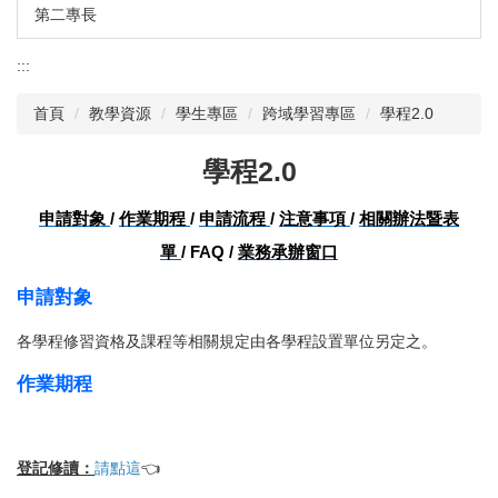
第二專長
:::
首頁
教學資源
學生專區
跨域學習專區
學程2.0
學程2.0
申請對
象
/
作業期
程
/
申請流
程
/
注意事
項
/
相關辦法暨表
單
/
FAQ
/
業務承辦窗口
申請對象
各學程修習資格及課程等相關規定由各學程設置單位另定之。
作業期程
登記修讀：
請點這
👈