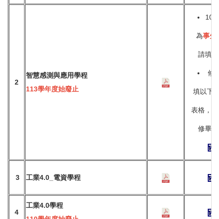
109
為
事先
請填此
修
智慧感測與應用學程
2
113學年度始廢止
填以下W
表格，以
修畢證
3
工業4.0­­_電資學程
工業4.0學程
4
110學年度始廢止