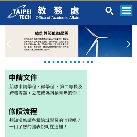
跳
到
主
要
內
容
區