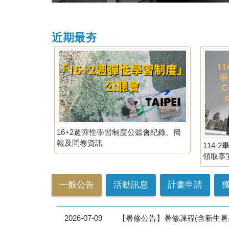
近期最夯
16+2週彈性學習制度公聽會紀錄、簡
報及問卷資訊
114
領取事宜 C
School-
Spring 
一般公告
活動訊息
計畫申請
2026-07-09
【暑修公告】暑修課程(含新生暑期課