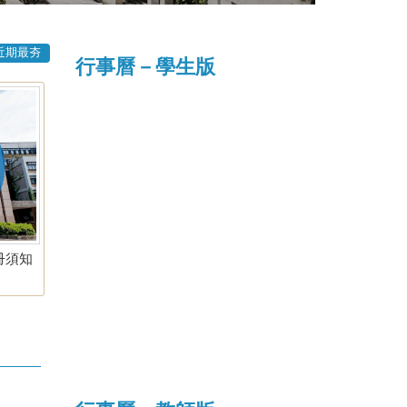
近期最夯
行事曆－學生版
冊須知