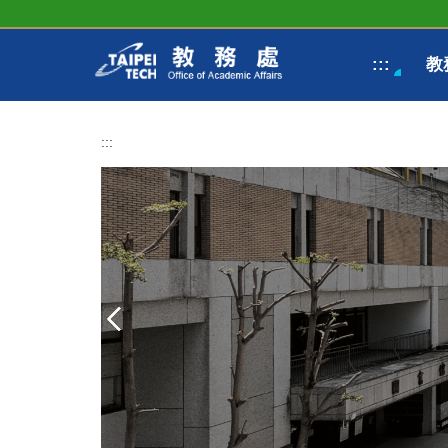
跳
到
主
:::
教
要
內
容
區
:::