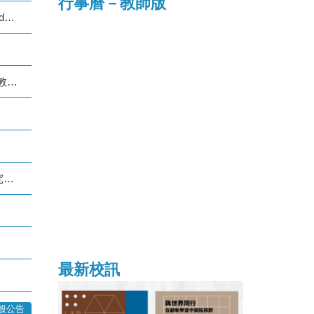
行事曆－教師版
【重要公告】有關本校研究生學位考試當日如遇颱風之因應處理原則(115.07.07更新)Contingency Guidelines for Graduate Degree Examinations During a Typhoon
【轉知教育部函】請各系所及教師注意，勿使用將我國標示為「臺灣島」之中國大陸製世界地圖作為教材。
請
(公告) 本校114-2及115-1逕修讀博士學位學生, 歡迎於115年9月7日至9月21日間提出國科會博士生研究獎學金及優秀本國研究生入學獎勵申請
最新校訊
般公告