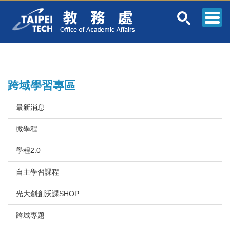
跳
到
主
要
內
容
區
跨域學習專區
最新消息
微學程
學程2.0
自主學習課程
光大創創沃課SHOP
跨域專題