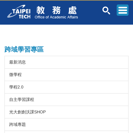
跳
到
主
要
內
容
區
跨域學習專區
最新消息
微學程
學程2.0
自主學習課程
光大創創沃課SHOP
跨域專題