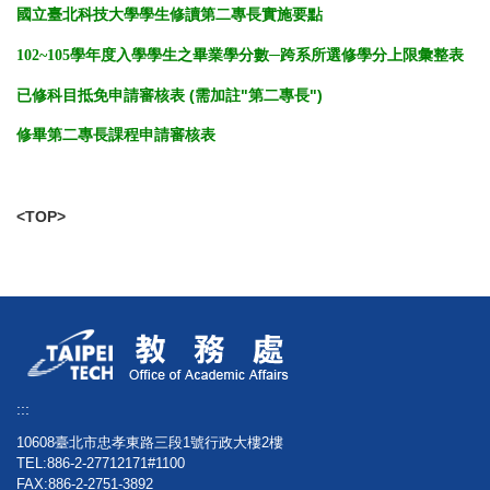
國立臺北科技大學學生修讀第二專長實施要點
102~105學年度入學學生之畢業學分數─跨系所選修學分上限彙整表
已修科目抵免申請審核表
(需加註"第二專長")
修畢第二專長課程申請審核表
<TOP>
:::
10608臺北市忠孝東路三段1號行政大樓2樓
TEL:886-2-27712171#1100
FAX:886-2-2751-3892