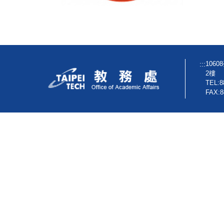
:::
106
2樓
TEL:8
FAX:8