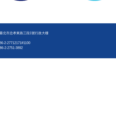
08臺北市忠孝東路三段1號行政大樓
86-2-27712171#1100
86-2-2751-3892