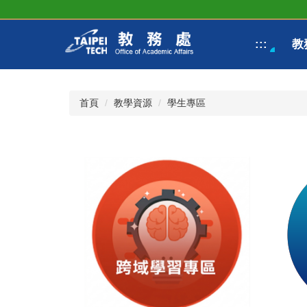
跳
到
主
:::
教
要
內
容
區
首頁
教學資源
學生專區