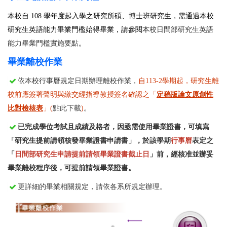
本校自
108
學年度起入學之研究所碩、博士班研究生
，需通過本校
研究生英語能力畢業門檻始得畢業，請參閱
本校日間部研究生英語
能力畢業門檻實施要點
。
畢業離校作業
依本校行事曆規定日期辦理離校作業，
自113-2學期起，研究生離
校前應簽署聲明與繳交經指導教授簽名確認之「
定稿版論文原創性
比對檢核表
」(
點此下載
)
。
已完成學位考試且成績及格者，因亟需使用畢業證書，可填寫
「研究生提前請領核發畢業證書申請書」，於該學期
行事曆
表定之
「
日間部研究生申請提前請領畢業證書截止日
」前，經核准並辦妥
畢業離校程序後，可提前請領畢業證書。
更詳細的畢業相關規定，請依各系所規定辦理。