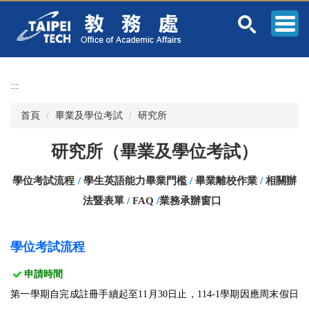
跳
到
主
要
內
容
:::
區
首頁
畢業及學位考試
研究所
研究所（畢業及學位考試）
學位考試流程
/
學生英語能力畢業門檻
/
畢業離校作業
/
相關辦
法暨表單
/
FAQ
/
業務承辦窗口
學位考試流程
申請時間
第一學期自完成註冊手續起至11
月30日
止，114-1學期因應周末假日