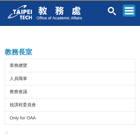
跳
到
主
要
內
容
區
教務長室
業務總覽
人員職掌
教務會議
校課程委員會
Only for OAA
:::