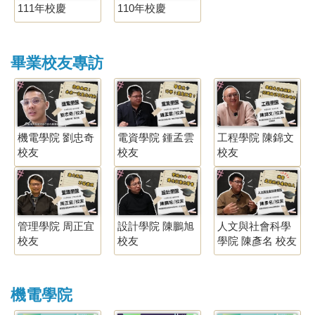
111年校慶
110年校慶
畢業校友專訪
機電學院 劉忠奇
電資學院 鍾孟雲
工程學院 陳錦文
校友
校友
校友
管理學院 周正宜
設計學院 陳鵬旭
人文與社會科學
校友
校友
學院 陳彥名 校友
機電學院