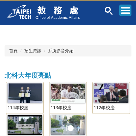
跳
到
主
要
內
容
:::
區
首頁
招生資訊
系所影音介紹
北科大年度亮點
114年校慶
113年校慶
112年校慶