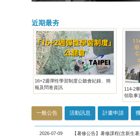
近期最夯
16+2週彈性學習制度公聽會紀錄、簡
報及問卷資訊
114
領取事宜 C
School-
Spring 
一般公告
活動訊息
計畫申請
2026-07-09
【暑修公告】暑修課程(含新生暑期課