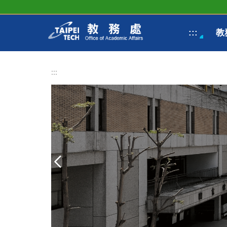
跳
到
主
:::
教
要
內
容
區
:::