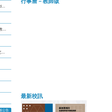
行事曆－教師版
【重要公告】有關本校研究生學位考試當日如遇颱風之因應處理原則(115.07.07更新)Contingency Guidelines for Graduate Degree Examinations During a Typhoon
【轉知教育部函】請各系所及教師注意，勿使用將我國標示為「臺灣島」之中國大陸製世界地圖作為教材。
請
(公告) 本校114-2及115-1逕修讀博士學位學生, 歡迎於115年9月7日至9月21日間提出國科會博士生研究獎學金及優秀本國研究生入學獎勵申請
最新校訊
般公告