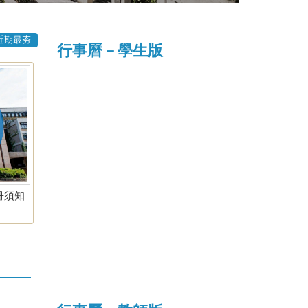
近期最夯
行事曆－學生版
冊須知