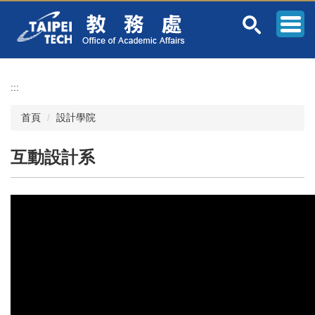
跳
到
主
要
內
容
:::
區
首頁
設計學院
互動設計系