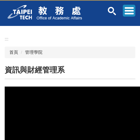
跳
到
主
要
內
容
:::
區
首頁
管理學院
資訊與財經管理系