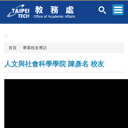
跳
到
主
要
內
容
:::
區
首頁
畢業校友專訪
人文與社會科學學院 陳彥名 校友