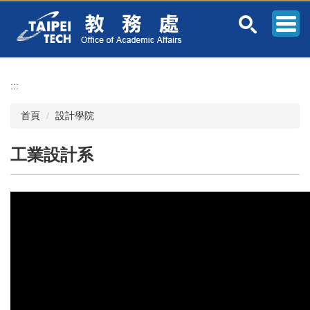
跳
到
主
要
內
容
:::
區
首頁
設計學院
工業設計系