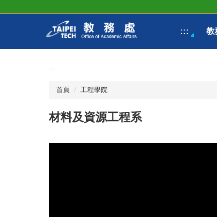
跳
到
主
:::
教
要
內
容
區
:::
首頁
工程學院
材料及資源工程系