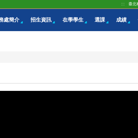
:::
臺北
務處簡介
招生資訊
在學學生
選課
成績