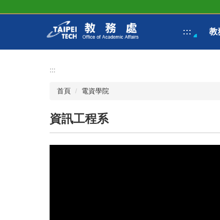
跳
到
主
:::
教
要
內
容
區
:::
首頁
電資學院
資訊工程系