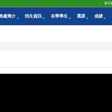
:::
臺北
務處簡介
招生資訊
在學學生
選課
成績