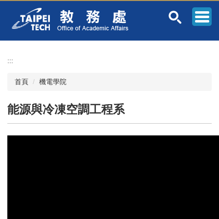
跳
到
主
要
內
容
:::
區
首頁
機電學院
能源與冷凍空調工程系