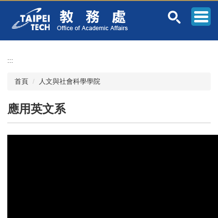
跳
到
主
要
內
容
:::
區
首頁
人文與社會科學學院
應用英文系