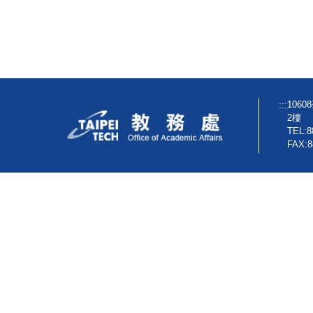
:::
106
2樓
TEL:8
FAX:8