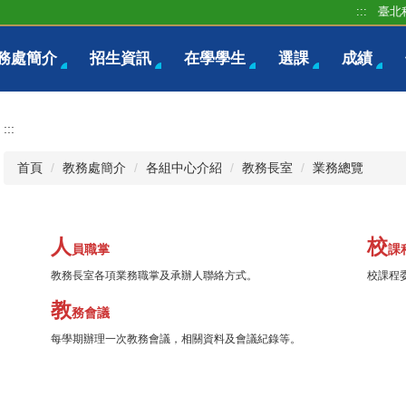
:::
臺北
務處簡介
招生資訊
在學學生
選課
成績
:::
首頁
教務處簡介
各組中心介紹
教務長室
業務總覽
人
校
員職掌
課
教務長室各項業務職掌及承辦人聯絡方式。
校課程
教
公
務
會議
文
每學期辦理一次教務會議，相關資料及會議紀錄等。
提供各