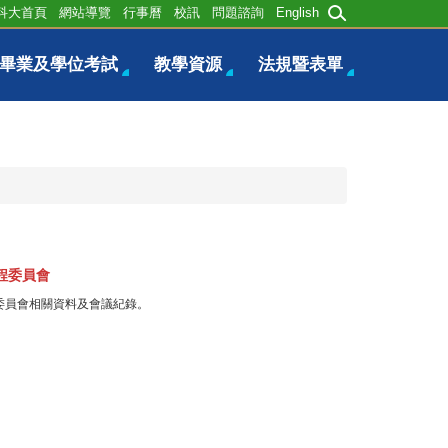
科大首頁
網站導覽
行事曆
校訊
問題諮詢
English
畢業及學位考試
教學資源
法規暨表單
程委員會
委員會相關資料及會議紀錄。
觀摩專區
式公文撰寫案例。