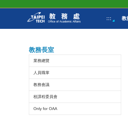
跳
到
主
:::
教
要
內
容
區
教務長室
業務總覽
人員職掌
教務會議
校課程委員會
Only for OAA