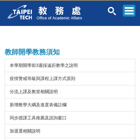
跳
到
主
要
內
容
區
教師開學教務須知
本學期開學前3週採遠距教學之說明
疫情警戒等級與課程上課方式原則
分流上課及教室相關說明
新增教學大綱及進度表備註欄
同步授課工具推薦及諮詢窗口
加退選相關說明