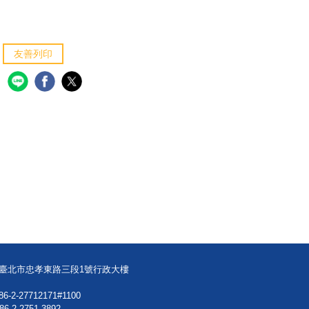
友善列印
08臺北市忠孝東路三段1號行政大樓
86-2-27712171#1100
86-2-2751-3892