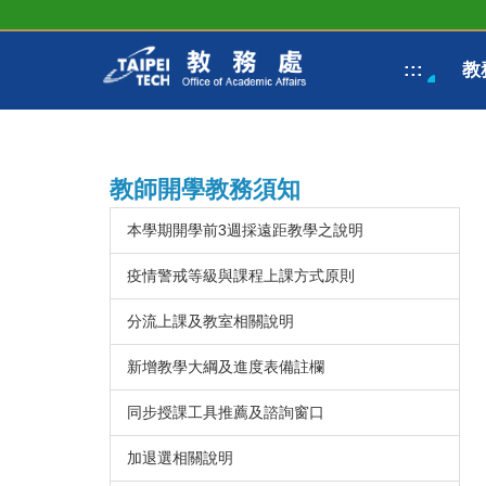
跳
到
主
:::
教
要
內
容
區
教師開學教務須知
本學期開學前3週採遠距教學之說明
疫情警戒等級與課程上課方式原則
分流上課及教室相關說明
新增教學大綱及進度表備註欄
同步授課工具推薦及諮詢窗口
加退選相關說明