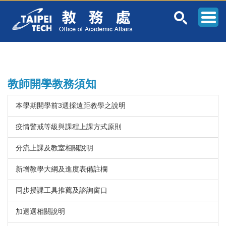
跳
到
主
要
內
容
區
教師開學教務須知
本學期開學前3週採遠距教學之說明
疫情警戒等級與課程上課方式原則
分流上課及教室相關說明
新增教學大綱及進度表備註欄
同步授課工具推薦及諮詢窗口
加退選相關說明