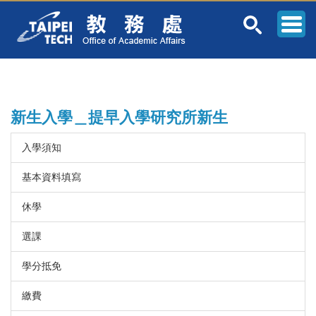
跳
到
主
要
內
容
區
新生入學＿提早入學研究所新生
入學須知
基本資料填寫
休學
選課
學分抵免
繳費