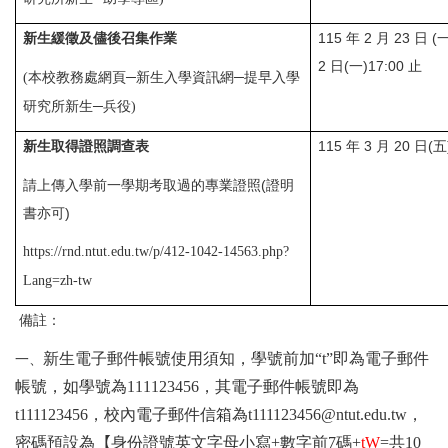
115 年 2 月 23 日 (
新生緩徵及儘後召集作業
2 日(一)17:00 止
(本校教務處網頁─新生入學資訊網
─
提早
入學
研究所新生
─兵役)
115 年 3 月 20 日(五
新生取得證照調查表
請上傳入學前一學期考取過的專業證照(證明
書亦可)
https://rnd.ntut.edu.tw/p/412-1042-14563.php?
Lang=zh-tw
備註：
新生電子郵件帳號使用須知，學號前加“
t
”即為電子郵件
一、
帳號，如學號為
111123456
，其電子郵件帳號即為
t111123456
，校內電子郵件信箱為
t111123456@ntut.edu.tw
，
密碼預設為
【
身份證號英文字母小寫
+
數字前
7
碼
+
tW
=
共
10