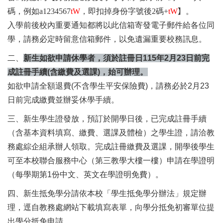
碼，例如
a1234567
tW
，即扣掉身份字號後
2
碼
+
tW
】
。
入學前後校內重要通知都將以此信箱寄發電子郵件給各位同
學，請務必定時留意信箱郵件，以免遺漏重要校務訊息。
二、
新生如欲申請休學者，須於註冊日115年2月23日前完
成註冊手續(含繳費及選課)，始可辦理。
如欲申請全額退費(不含學生平安保險費)，請務必於2月23
日前完成繳費並辦妥休學手續。
三、新生學生證發放，預訂於開學日後，已完成註冊手續
（含基本資料填寫、繳費、選課及體檢）之學生證，請洽教
務處綜企組承辦人領取。完成註冊繳費及選課，開學後學生
可至本校聯合服務中心（第三教學大樓一樓）申請在學證明
（每學期第1份中文、英文在學證明免費）。
四、新生抵免學分請依本校「學生抵免學分辦法」規定辦
理，逕自教務處網站下載填寫表單，向學分抵免初審單位提
出學分抵免申請。