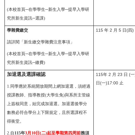
(本校首頁─在學學生
─
新生入學─提早入學研
究所新生資訊
─選課)
115 年 2 月 5 日(四)
學雜費繳交
請詳閱「新生繳交學雜費注意事項」
(
本校首頁─在學學生
─
新生入學─提早入學研
究所新生資訊
─繳費)
加退選及選課確認
115年 2 月 23 日 (一
日(一)17:00 止
1.同學應於系統開放期間上網加退選，須經過
授課教師、指導教授(大學生免)與系所主管線
上簽核同意，始完成加退選。加退選後學分
數務必符合學分上下限規定，且所選課程不
得衝堂。
2.自
115
年
3
月10
日
(二
)起至學期第四周前
務須