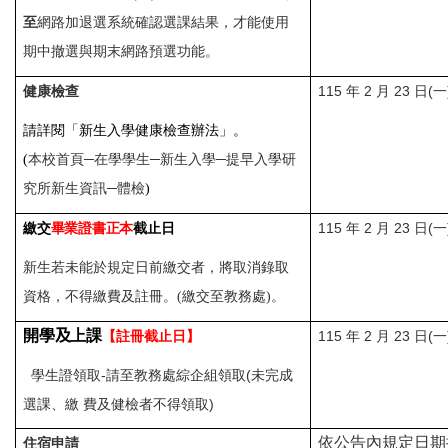
至
網路加退選系統確認選課結果，才能使用
期中撤選與期末網路預選功能。
115 年 2 月 23 日(一
健康檢查
請詳閱「新生入學健康檢查辦法」。
(
本校首頁─在學學生
─
新生入學─提早入學研
究所新生資訊
─體檢
)
115 年 2 月 23 日(
繳交
畢業證書正本
截止日
新生若未能於規定日前繳交者，將取消錄取
資格，不得繳費及註冊。(繳交至教務處)。
開學
及
上課
【註冊截止日】
115 年 2 月 23 日(
學生證領取-請至教務處綜企組領取(未完成
選課、繳 費及健檢者不得領取)
依公告內規定日期
住宿申請