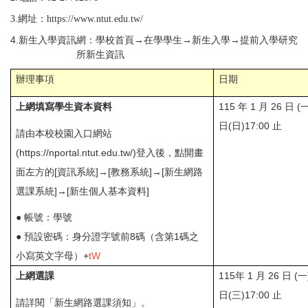
3.網址：https://www.ntut.edu.tw/
4.
新生入學資訊網：學校首頁→在學學生→新生入學→提前入學研究
所新生資訊
辦理事項
日期
115 年 1 月 26 日 (一
上網填寫學生資本資料
日(日)17:00 止
請由本校校園入口網站
(
https://nportal.ntut.edu.tw/
)登入後，點開畫
面左方的[資訊系統]→[教務系統]→[新生網路
選課系統]→[新生個人基本資料]
● 帳號：學號
● 預設密碼：身分證字號前8碼（含第1碼之
小寫英文字母）+
tW
115年 1 月 26 日 (一
上網選課
日(三)17:00 止
請詳閱「新生網路選課須知」。