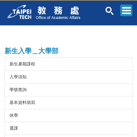
跳
到
主
要
內
容
區
新生入學＿大學部
新生暑期課程
入學須知
學號查詢
基本資料填寫
休學
選課