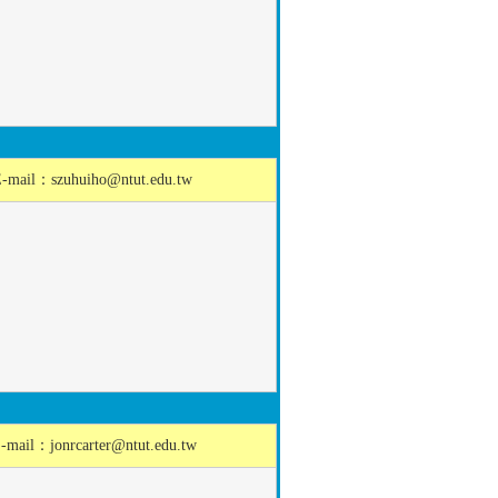
E-mail：
szuhuiho@ntut.edu.tw
-mail：
jonrcarter@ntut.edu.tw