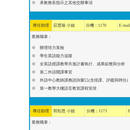
※ 承教務長指示之其他交辦事項
專任助理
莊慧瑜 小姐
分機：1170
E-mai
業務職掌：
※ 辦理培力英檢
※ 學生英語能力追蹤
※ 全英語授課教學共進計畫執行、成果綜整與分析
※ 第二外語開課事宜
※ 外語中心教師課務諮詢窗口(含排課、評鑑與聘任)
※ 第一教學大樓語言教室課程安排
專任助理
郭彤恩 小姐
分機：1173
業務職掌：