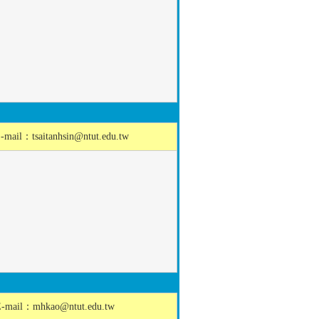
-mail：
tsaitanhsin@ntut.edu.tw
E-mail：
mhkao@ntut.edu.tw