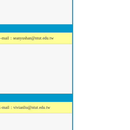
-mail：
seanyushan@ntut.edu.tw
E-mail：
vivianliu@ntut.edu.tw