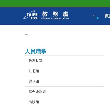
跳
到
主
:::
教
要
內
容
區
:::
人員職掌
教務長室
註冊組
課務組
綜合企劃組
出版組