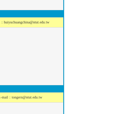
l：
huiyuchuangchina@ntut.edu.tw
E-mail：
tongern@ntut.edu.tw