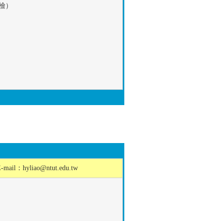
檢）
E-mail：
hyliao@ntut.edu.tw