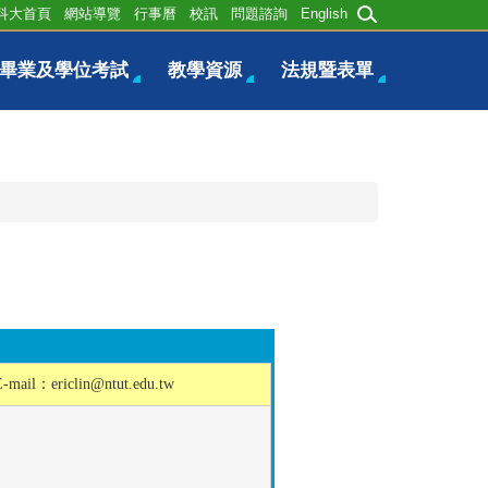
科大首頁
網站導覽
行事曆
校訊
問題諮詢
English
畢業及學位考試
教學資源
法規暨表單
E-mail：
ericlin@ntut.edu.tw