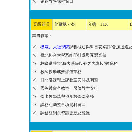
※ 遠距教學課程窗口
高級組員
曾葦妮 小姐
分機：1128
E
業務職掌：
※
機電、人社學院
課程概述與科目表修訂(含加退選及
※ 臺北聯合大學系統開排課與互選業務
※ 校際選課(北聯大系統以外之大專校院)業務
※ 教師教學成效評鑑業務
※ 日間部課程上課教室安排及調整
※ 國英數會考教室、暑修教室安排
※ 傑出教學獎與優良教學獎業務
※ 課務組彙整各項資料窗口
※ 課務組網頁資訊更新及維護