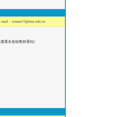
-mail：
winnie15@ntut.edu.tw
撤選未簽核教師通知)