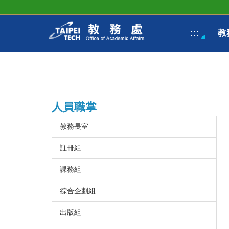
跳
到
主
:::
教
要
內
容
區
:::
人員職掌
教務長室
註冊組
課務組
綜合企劃組
出版組