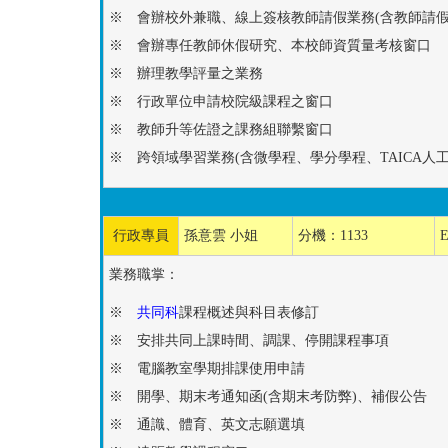
※ 會辦校外兼職、線上簽核教師請假業務(含教師請假
※ 會辦專任教師休假研究、本校師資質量考核窗口
※ 辦理教學評量之業務
※ 行政單位申請校院級課程之窗口
※ 教師升等佐證之課務組聯繫窗口
※ 跨領域學習業務(含微學程、學分學程、TAICA人
行政專員
孫意雲 小姐
分機：1133
E
業務職掌：
※
共同科
課程概述與科目表修訂
※ 安排共同上課時間、調課、停開課程事項
※ 電腦教室學期排課使用申請
※ 開學、期末考通知函(含期末考防弊)、補假公告
※ 通識、體育、英文志願選填