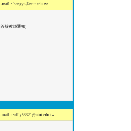
E-mail：
hengyu@ntut.edu.tw
簽核教師通知)
-mail：
willy53321@ntut.edu.tw