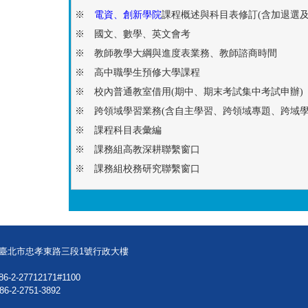
※
電資、創新學院
課程概述與科目表修訂(含加退選及
※ 國文、數學、英文會考
※ 教師教學大綱與進度表業務、教師諮商時間
※ 高中職學生預修大學課程
※ 校內普通教室借用(期中、期末考試集中考試申辦)
※ 跨領域學習業務(含自主學習、跨領域專題、跨域學
※ 課程科目表彙編
※ 課務組高教深耕聯繫窗口
※ 課務組校務研究聯繫窗口
08臺北市忠孝東路三段1號行政大樓
86-2-27712171#1100
86-2-2751-3892