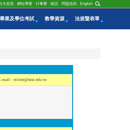
科大首頁
網站導覽
行事曆
校訊
問題諮詢
English
畢業及學位考試
教學資源
法規暨表單
E-mail：
ericlee@ntut.edu.tw