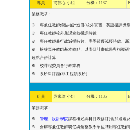
專員
簡芸心 小姐
分機：1137
業務職掌：
※ 專兼任教師鐘點核計造冊(校外實習、英語授課獎勵
※ 專任教師校外兼課查核授課時數
※ 專任教師兼行政減授時數、產學績優減授時數、新
※ 檢核專任教師基本鐘點、以產研計畫成果與指導研
鐘點合併計算
※ 校課程委員會行政業務
※ 系所科評鑑(非工程類系所)
組員
吳家瑜 小姐
分機：1135
業務職掌：
※
管理、設計學院
課程概述與科目表修訂(含加退選及
※ 會辦專兼任教師聘任與彙整教學單位聘用專任教師