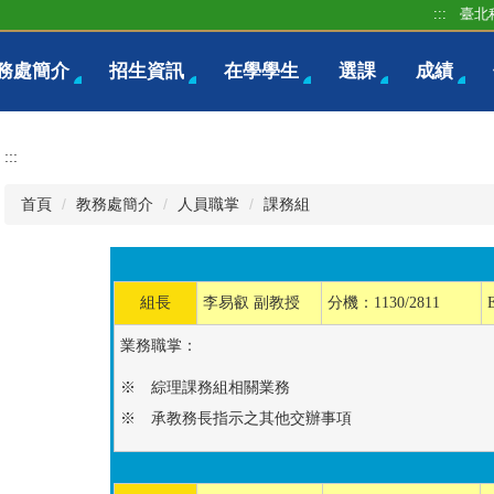
:::
臺北
務處簡介
招生資訊
在學學生
選課
成績
:::
首頁
教務處簡介
人員職掌
課務組
組長
李易叡 副教授
分機：1130/2811
業務職掌：
※ 綜理課務組相關業務
※ 承教務長指示之其他交辦事項