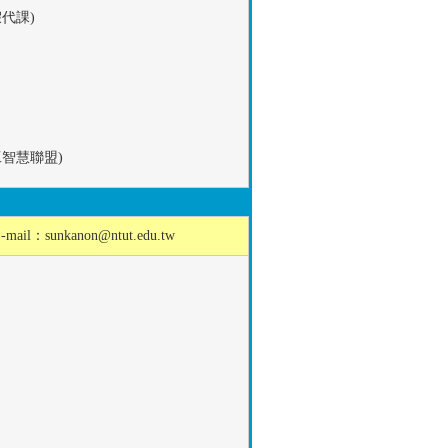
代課)
工智慧聯盟)
-mail：
sunkanon@ntut.edu.tw