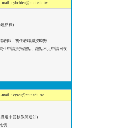
E-mail：
yhchien@ntut.edu.tw
鐘點費)
進教師且初任教職減授時數
究生申請折抵鐘點、鐘點不足申請日夜
E-mail：
cywu@ntut.edu.tw
撤選未簽核教師通知)
比例