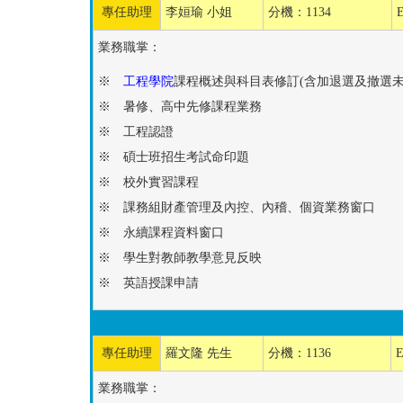
專任助理
李姮瑜 小姐
分機：1134
業務職掌：
※
工程學院
課程概述與科目表修訂(含加退選及撤選未
※ 暑修、高中先修課程業務
※ 工程認證
※ 碩士班招生考試命印題
※ 校外實習課程
※ 課務組財產管理及內控、內稽、個資業務窗口
※ 永續課程資料窗口
※ 學生對教師教學意見反映
※ 英語授課申請
專任助理
羅文隆 先生
分機：1136
E
業務職掌：