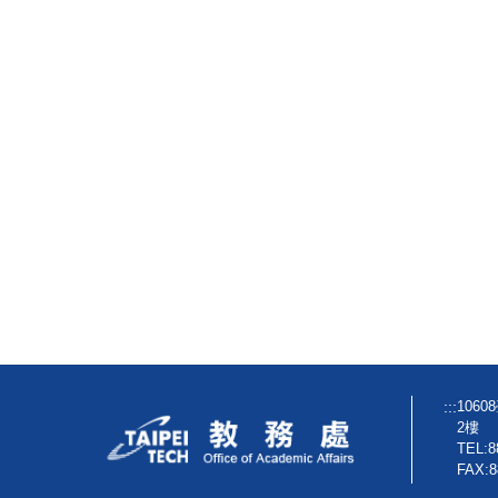
:::
106
2樓
TEL:8
FAX:8