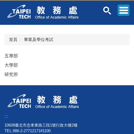
跳
到
主
要
內
容
首頁
畢業及學位考試
區
五專部
大學部
研究所
:::
10608臺北市忠孝東路三段1號行政大樓2樓
TEL:886-2-27712171#1100