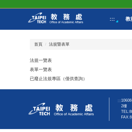
跳
到
主
:::
教
要
內
容
區
首頁
法規暨表單
法規一覽表
表單一覽表
已廢止法規專區（僅供查詢）
:::
106
2樓
TEL:8
FAX:8