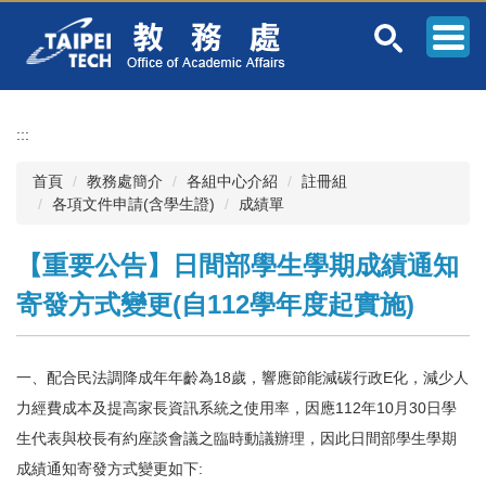
跳
到
主
要
內
容
:::
區
首頁
教務處簡介
各組中心介紹
註冊組
各項文件申請(含學生證)
成績單
【重要公告】日間部學生學期成績通知
寄發方式變更(自112學年度起實施)
一、配合民法調降成年年齡為18歲，響應節能減碳行政E化，減少人
力經費成本及提高家長資訊系統之使用率，因應112年10月30日學
生代表與校長有約座談會議之臨時動議辦理，因此日間部學生學期
成績通知寄發方式變更如下: