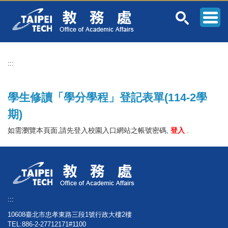
跳
到
主
要
內
容
:::
區
學生修讀「學分學程」登記表單(114-2學
期)
如需瀏覽本頁面,請先登入校園入口網站之帳號密碼,
登入
.
:::
10608臺北市忠孝東路三段1號行政大樓2樓
TEL:886-2-27712171#1100