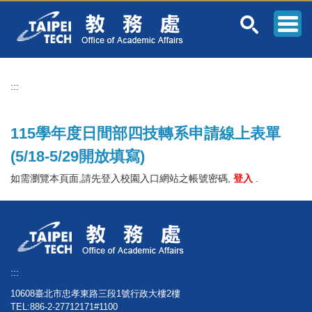
跳
到
主
要
內
容
:::
區
115學年度日間部四技轉系申請線上表單
(5/18-5/29開放填寫)
如需瀏覽本頁面,請先登入校園入口網站之帳號密碼,
登入
.
:::
10608臺北市忠孝東路三段1號行政大樓2樓
TEL:886-2-27712171#1100