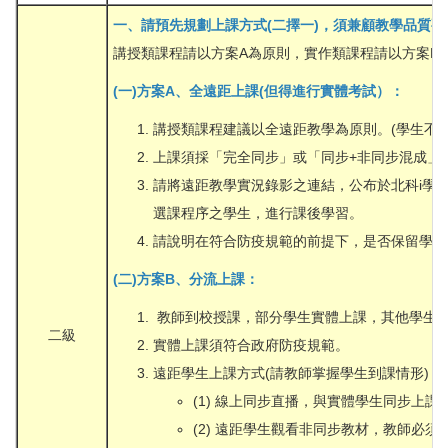
一、請預先規劃上課方式(二擇一)，須兼顧教學品質
講授類課程請以方案A為原則，實作類課程請以方案B
(一)方案A、全遠距上課(但得進行實體考試）：
講授類課程建議以全遠距教學為原則。(學生不到
上課須採「完全同步」或「同步+非同步混成」
請將遠距教學實況錄影之連結，公布於北科i學
選課程序之學生，進行課後學習。
請說明在符合防疫規範的前提下，是否保留學生
(二)方案B、分流上課：
教師到校授課，部分學生實體上課，其他學生採
二級
實體上課須符合政府防疫規範。
遠距學生上課方式(請教師掌握學生到課情形)：(2
(1) 線上同步直播，與實體學生同步上課
(2) 遠距學生觀看非同步教材，教師必