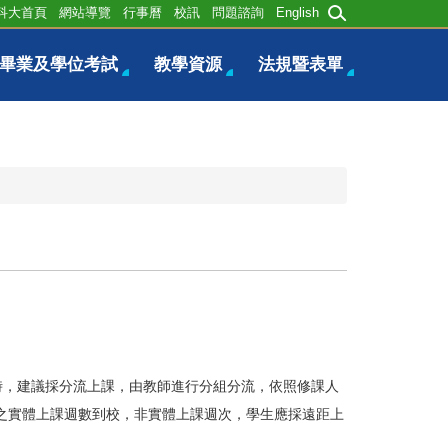
科大首頁
網站導覽
行事曆
校訊
問題諮詢
English
畢業及學位考試
教學資源
法規暨表單
時，建議採分流上課，由教師進行分組分流，依照修課人
之實體上課週數到校，非實體上課週次，學生應採遠距上