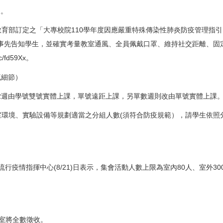
 。
教育部訂定之「大專校院110學年度因應嚴重特殊傳染性肺炎防疫管理指引
事先告知學生，並確實考量教室通風、全員佩戴口罩、維持社交距離、固
cc/fd59Xx
。
流細節）
第2週由學號雙號實體上課，單號遠距上課，另單數週則改由單號實體上課
室環境、實驗設備等規劃適當之分組人數(須符合防疫規範），請學生依
行疫情指揮中心(8/21)日表示，集會活動人數上限為室內80人、室外30
教室將全數徵收。