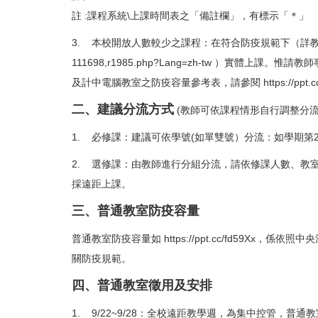
註 :課程系統\上課時間表之「備註欄」，有標示「＊」
3. 本校開放人數較少之課程：在符合防疫規範下（詳
111698,r1985.php?Lang=zh-tw
）實體上課。惟請教師
及計中電腦教室之防疫容量參考表，請參閱
https://ppt.
二、建議分流方式
(教師可依課程情形自行調整分
1. 必修課：建議可依學號(如單雙號）分流：如學期
2. 選修課：由教師進行分組分流，請依修課人數、教
採遠距上課。
三、普通教室防疫容量
普通教室防疫容量如
https://ppt.cc/fd59Xx
，係依照中央流
關防疫規範。
四、普通教室徵用及安排
1. 9/22~9/28：全校遠距教學週，為集中控管，普通