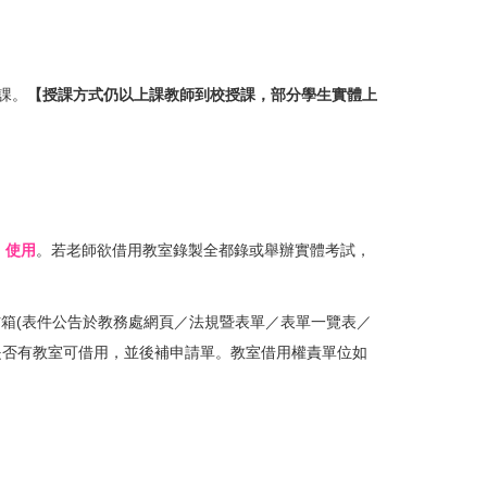
課。
【授課方式仍以上課教師到校授課，部分學生實體上
」使用
。若老師欲借用教室錄製全都錄或舉辦實體考試，
信箱(表件公告於教務處網頁／法規暨表單／表單一覽表／
是否有教室可借用，並後補申請單。教室借用權責單位如