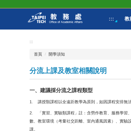
跳
到
主
:::
教
要
內
容
區
:::
首頁
開學須知
分流上課及教室相關說明
一、建議採分流之課程類型
1. 講授類課程以全遠距教學為原則，如因課程安排無
2. 「實習、實驗類課程」註：含勞作教育、服務學習
數、教室環境（考量社交距離、室內通風因素）、實驗
課。