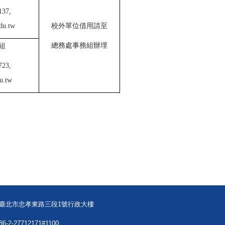
37,
du.tw
校外單位借用請至
總務處事務組辦埋
組
23,
u.tw
08臺北市忠孝東路三段1號行政大樓
86-2-27712171#1100