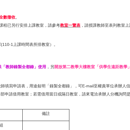
全數徵收
。
課程已另行安排上課教室，請參考
教室一覽表
，請授課教師至表列教室上
110-1上課時間表所排教室）。
供「教師錄製全都錄」使用
，另
開放第二教學大樓教室「供學生遠距教學
師填寫申請表，用途敍明「錄製全都錄」，可E-mail至權責單位承辦人
進修部申請借用教室；若需借用當日或隔日教室，請來電洽承辦人分機詢問
備註
組