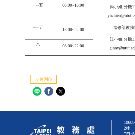
一~五
08:00~18:00
簡小姐,分機11
yhchien@ntut.e
一~五
進修部教務
18:00~22:00
江小姐,分機17
六
08:00~22:00
ginny@ntut.ed
友善列印
:::
106
2樓
TEL:8