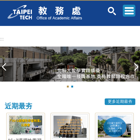
跳
到
主
要
內
容
:::
區
更多近期最夯
近期最夯