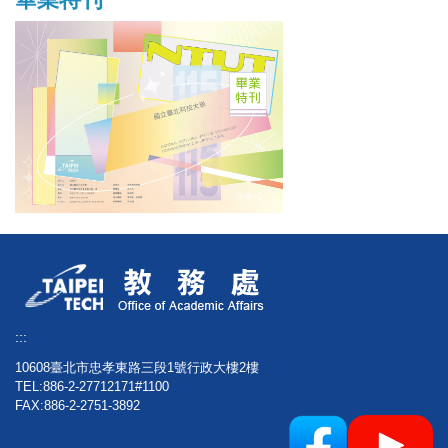
:::
10608臺北市忠孝東路三段1號行政大樓2樓
TEL:886-2-27712171#1100
FAX:886-2-2751-3892