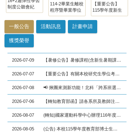
16+2週彈性學習
114-2畢業生離校
【重要公告】
制度公聽會紀
程序暨畢業學位
115學年度新生
錄、簡報及問卷
證書領取事宜
註冊須知(五專
資訊
Collection of
部、大學部及研
一般公告
活動訊息
計畫申請
Diploma and
究所)
School-Leaving
獲獎榮譽
Procedure for
2026 Spring
Graduates
2026-07-09
【暑修公告】暑修課程(含新生暑期課程)遇颱風因素宣布停課相關事宜(115.07.09更新)
2026-07-07
【重要公告】有關本校研究生學位考試當日如遇颱風之因應處理原則(115.07.07更新)Contingency Guidelines for Graduate Degree Examinations During a Typhoon
2026-07-08
📢 揪團來測新功能！北科「跨系班選課系統」封測啟動 🚀
2026-07-06
【轉知教育部函】請各系所及教師注意，勿使用將我國標示為「臺灣島」之中國大陸製世界地圖作為教材。
2026-08-07
(轉知)國家運動科學中心辦理116年度博士生研究獎學金申請作業
2026-08-05
(公告) 本校115學年度教育部博士生獎學金, 請有意申請之博士生於115年9月7日至9月21日間提出申請